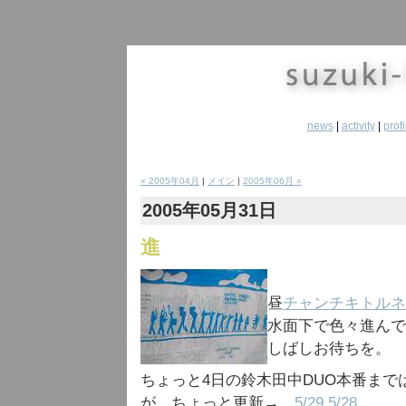
news
|
activity
|
profi
« 2005年04月
|
メイン
|
2005年06月 »
2005年05月31日
進
昼
チャンチキトルネ
水面下で色々進んで
しばしお待ちを。
ちょっと4日の鈴木田中DUO本番まで
が、ちょっと更新→
5/29
5/28