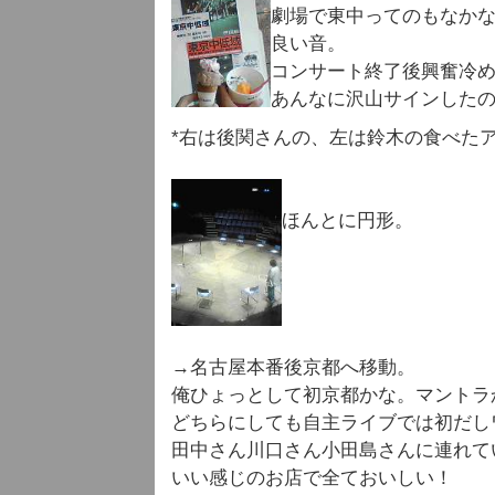
劇場で東中ってのもなか
良い音。
コンサート終了後興奮冷
あんなに沢山サインした
*右は後関さんの、左は鈴木の食べた
ほんとに円形。
→名古屋本番後京都へ移動。
俺ひょっとして初京都かな。マントラ
どちらにしても自主ライブでは初だし
田中さん川口さん小田島さんに連れて
いい感じのお店で全ておいしい！