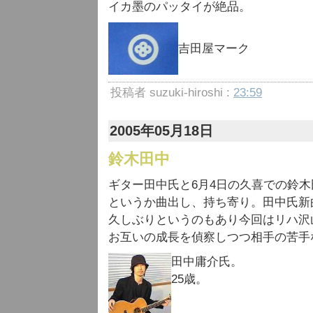
イカ墨のパッタイが絶品。
吉田屋マーク
投稿者 suzuki-hiroshi :
23:59
2005年05月18日
鈴木田中
ギター田中氏と6月4日の久喜での鈴木
というか曲出し、持ち寄り。田中氏新
久しぶりというのもあり今回はリハ沢
お互いの成長を偵察しつつ相手の苦手
田中庸介氏。
25歳。