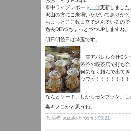
おお、もう月末ね。
東中ライブレポート
一件
更新しました
沢山の方にご来場いただいてありがと
ちょっとここ数日立て込んでいるので
過去DEYSちょっとづつUPしますね。
明日明後日は埼玉です。
←某アパレル会社Sタ
渋谷の喫茶店で打ち合
何気なく頼んで出てき
ウワッ！！！！！！！
なんとケーキ。しかもモンブラン。し
毒キノコかと思うね。
投稿者 suzuki-hiroshi :
03:21