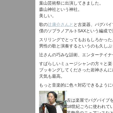
葉山芸術祭に出演してきました。
森山神社という神社。
美しい。
歌の
辻康介さんと
と古楽器、バグパイ
僕のソプラノアルトSAXという編成で
スリリングでとってもおもしろかった
男性の歌と演奏するというのも久しぶ
辻さんの巧みな話術、エンターテイナ
すばらしいミュージシャンの方々と楽
ブッキングしてくださった岩神さんに
天気も最高。
もっと音楽的に色々対応できるように
左は楽屋でバグパイプ
18世紀ごろに使われて
装飾音のニュアンスな