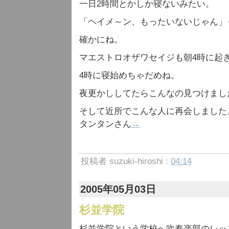
一日2時間とかしか寝ないみたい。
「ヘイメ～ン、もったいないじゃん」
確かにね。
マエストロオザワセイジも朝4時に起
4時に寝始めちゃだめね。
夜更かししてたらこんなの見つけまし
そして近所でこんな人に再会しました
タンタンさん
→
投稿者 suzuki-hiroshi :
04:14
2005年05月03日
杉並学院
杉並学院という学校へ吹奏楽部のレッ