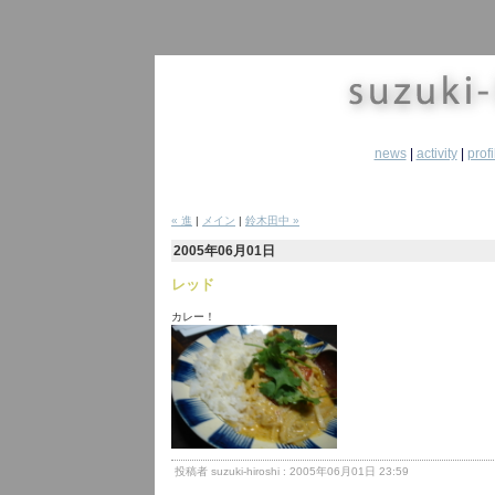
news
|
activity
|
profi
« 進
|
メイン
|
鈴木田中 »
2005年06月01日
レッド
カレー！
投稿者 suzuki-hiroshi : 2005年06月01日 23:59