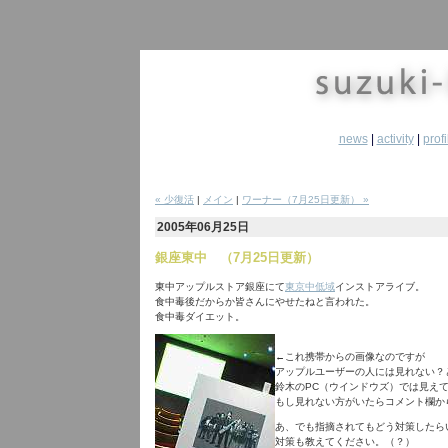
news
|
activity
|
profi
« 少復活
|
メイン
|
ワーナー（7月25日更新） »
2005年06月25日
銀座東中 （7月25日更新）
東中アップルストア銀座にて
東京中低域
インストアライブ。
食中毒後だからか皆さんにやせたねと言われた。
食中毒ダイエット。
←これ携帯からの画像なのですが
アップルユーザーの人には見れない？
鈴木のPC（ウインドウズ）では見え
もし見れない方がいたらコメント欄か
あ、でも指摘されてもどう対策したら
対策も教えてください。（？）