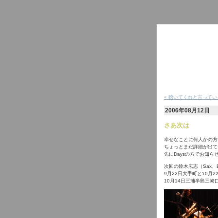
« 聴いてくれと言って
2006年08月12日
さあ次は
幸せなことに何人かの方
ちょっとまだ詳細が出て
先にDaysの方でお知ら
次回の鈴木広志（Sax、
9月22日大手町と10月
10月14日三浦半島三