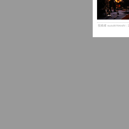
投稿者 suzuki-hiroshi 