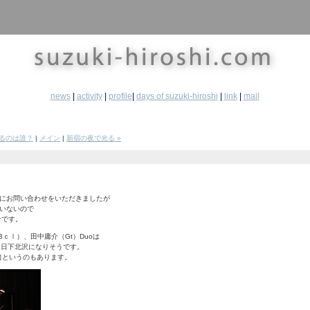
news
|
activity
|
profile
|
days of suzuki-hiroshi
|
link
|
mail
いるのは誰？
|
メイン
|
新宿の夜で光る »
にお問い合わせをいただきましたが
いないので
せです。
Bｃｌ）、田中庸介（Gt）Duoは
22日下北沢になりそうです。
崎口というのもあります。