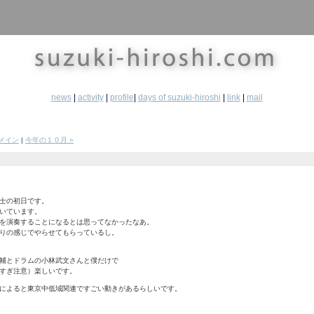
news
|
activity
|
profile
|
days of suzuki-hiroshi
|
link
|
mail
メイン
|
今年の１０月 »
士の初日です。
いています。
を演奏することになるとは思ってなかったなあ。
りの感じでやらせてもらっているし。
輔とドラムの小林武文さんと僕だけで
すぎ注意）楽しいです。
によると東京中低域関連ですごい動きがあるらしいです。