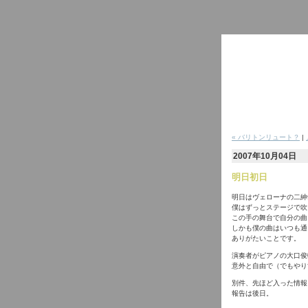
« バリトンリュート？
|
2007年10月04日
明日初日
明日はヴェローナの二紳
僕はずっとステージで吹
この手の舞台で自分の曲
しかも僕の曲はいつも通
ありがたいことです。
演奏者がピアノの大口俊
意外と自由で（でもやり
別件、先ほど入った情報
報告は後日。