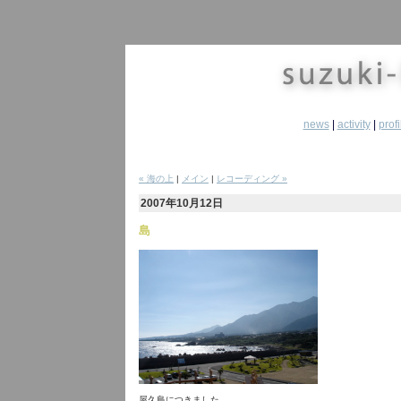
news
|
activity
|
profi
« 海の上
|
メイン
|
レコーディング »
2007年10月12日
島
屋久島につきました。