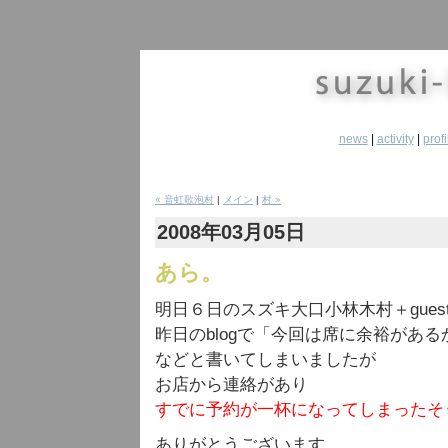
news
|
activity
|
profi
« 音虹歌泡村
|
メイン
|
村 »
2008年03月05日
あら。
明日６日のスズキ大口小林木村＋gues
昨日のblogで「今回は席に余裕があ
などと書いてしまいましたが
お店から連絡があり
すでに予約が一杯になってしまったそ
ありがとうございます。