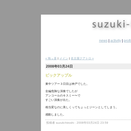
news
|
activity
|
profi
« 怖→喜
|
メイン
|
名古屋クアトロ »
2008年03月24日
ビックアップル
東中ツアー３日目は神戸でした。
全編危険な演奏でしたが
アンコールのキスミー〜で
すごい演奏が出た。
相当変なのに美しくってちょっとジーンとしてしまう。
感動しました。
投稿者 suzuki-hiroshi : 2008年03月24日 23:59