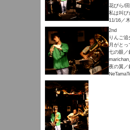
花びら/
私は叫び
11/16
2nd
りんご追
月がとっ
七の眼／
marich
夜の翼／
NeTama