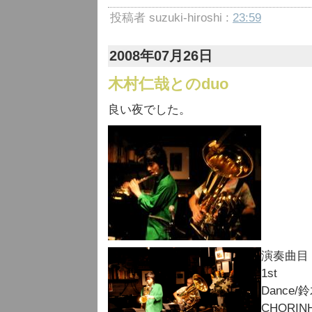
投稿者 suzuki-hiroshi :
23:59
2008年07月26日
木村仁哉とのduo
良い夜でした。
演奏曲目
1st
Dance/
CHORINH