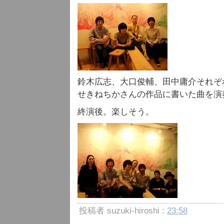
鈴木広志、大口俊輔、田中庸介それぞ
せきねちかさんの作品に書いた曲を演
終演後。楽しそう。
投稿者 suzuki-hiroshi :
23:58