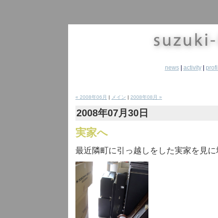
news
|
activity
|
profi
« 2008年06月
|
メイン
|
2008年08月 »
2008年07月30日
実家へ
最近隣町に引っ越しをした実家を見に