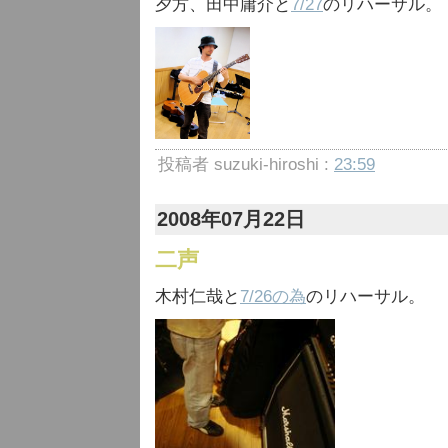
夕方、田中庸介と
7/27
のリハーサル。
投稿者 suzuki-hiroshi :
23:59
2008年07月22日
二声
木村仁哉と
7/26の為
のリハーサル。