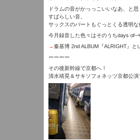
ドラムの音がかっっこいいなあ、と思
すばらしい音。
サックスのパートもぐっとくる透明な
今月録音した色々はそのうちdays o
→
秦基博 2nd ALBUM『ALRIGHT
ーーーー
その後新幹線で京都へ！
清水靖晃＆サキソフォネッツ京都公演