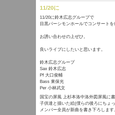
11/20に
11/20に鈴木広志グループで
目黒パーシモンホールでコンサートを
お誘い合わせの上ぜひ。
良いライブにしたいと思います。
鈴木広志グループ
Sax 鈴木広志
Pf 大口俊輔
Bass 東保光
Per 小林武文
国宝の屏風 上杉本洛中洛外図屏風に
子供達と描いた絵(僕らの後ろにちょっ
メンバー全員が新曲を書き下ろします