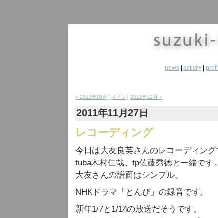
news
|
activity
|
profi
« 2011年10月
|
メイン
|
2011年12月 »
2011年11月27日
レコーディング
今日は大友良英さんのレコーディング
tuba木村仁哉、tp佐藤秀徳と一緒です
大友さんの譜面はシンプル。
NHKドラマ「とんび」の録音です。
新年1/7と1/14の放送だそうです。