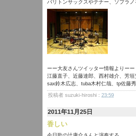
バリトンサックスやテナー、ソプラノ
ーー大友さんツイッター情報よりーー
江藤直子、近藤達郎、西村雄介、芳垣
sax鈴木広志、tuba木村仁哉、tp佐
投稿者 suzuki-hiroshi :
23:59
2011年11月25日
香しい
今日歌の辻康介さんと演奏する