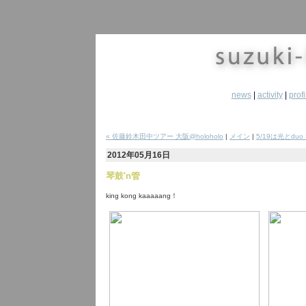
news
|
activity
|
profi
« 佐藤鈴木田中ツアー 大阪@holoholo
|
メイン
|
5/19は光とduo 
2012年05月16日
琴鼓'n管
king kong kaaaaang！