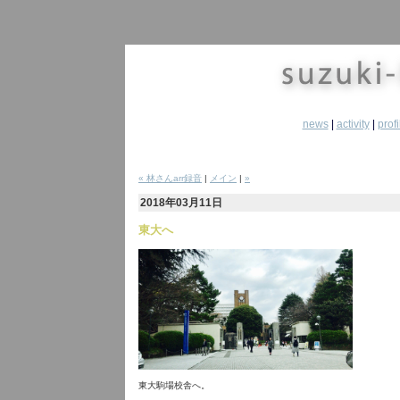
news
|
activity
|
profi
« 林さんarr録音
|
メイン
|
»
2018年03月11日
東大へ
東大駒場校舎へ。