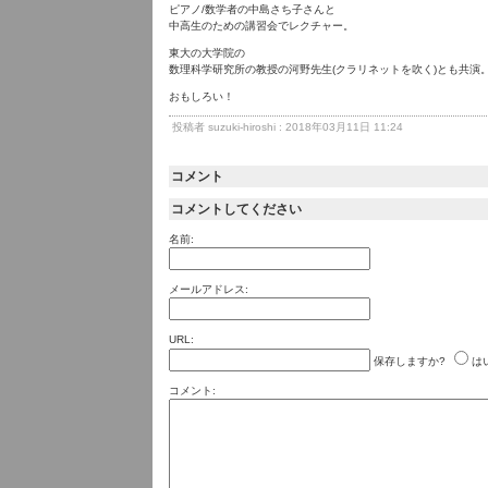
ピアノ/数学者の中島さち子さんと
中高生のための講習会でレクチャー。
東大の大学院の
数理科学研究所の教授の河野先生(クラリネットを吹く)とも共演
おもしろい！
投稿者 suzuki-hiroshi : 2018年03月11日 11:24
コメント
コメントしてください
名前:
メールアドレス:
URL:
保存しますか?
は
コメント: