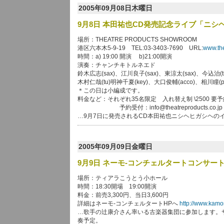
2005年09月08日木曜日
9月8日 本田祐也CD発売記念ライブ「ニシ
場所：THEATRE PRODUCTS SHOWROOM
港区六本木5-9-19 TEL:03-3403-7690 URL:
www.the
時間：a) 19:00 開演 b)21:00開演
演奏：チャンチキトルネエド
鈴木広志(sax)、江川良子(sax)、東涼太(sax)、今込治(tr
木村仁哉(tu)明神千夏(key)、大口俊輔(acco)、相川瞳(pe
＊この日は小編成です。
料金など：それぞれ35名限定 入れ替え制 \2500 要予
予約受付：info@theatreproducts.co.jp
…9月7日に発売されるCD本田祐也ニシヘヒガシヘの
2005年09月09日金曜日
9月9日 ネーモ-コンチェルタートコンサー
場所：ティアラこうとう小ホール
時間：18:30開場 19:00開演
料金：前売3,300円、当日3,600円
詳細はネーモ-コンチェルタートHPへ
http://www.kamo
…歌手の辻康介さん率いる古楽器集団に参加します。
奏予定。