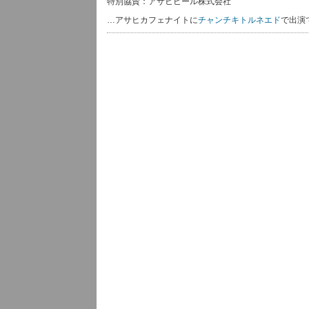
特別協賛：アサヒビール株式会社
…アサヒカフェナイトに
チャンチキトルネエド
で出演