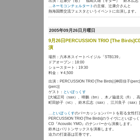
出演：辻康介（歌） 福島久雄（ギター） 鈴木広志
…
ネーモコンチェルタート
の主催、辻康介さんと
熱海国際交流フェスタというイベントに出演します。
2005年09月26日月曜日
9月26日PERCUSSION TRIO [The Bi
演
場所：六本木スイートベイジル「STB139」
ドアオープン：18:00
ショースタート：19:30
料金：￥4,500
出演：PERCUSSION TRIO [The Birds] [神田佳子(
(perc)]
ゲスト：
といぼっくす
[大城正司（sax）、啼鵬（bn）、木ノ脇道元（fl）、
町田妙子（vc）、鈴木広志（sax）、江川良子（sax）]
…
といぼっくす
のパーカッションパートを彩る女性打
PERCUSSION TRIO [The Birds]のライヴにと
CD『Acoustic YMO』のナンバーから演奏します。
鈴木はバリトンサックスを演奏します。
迫力の打楽器は圧巻です。