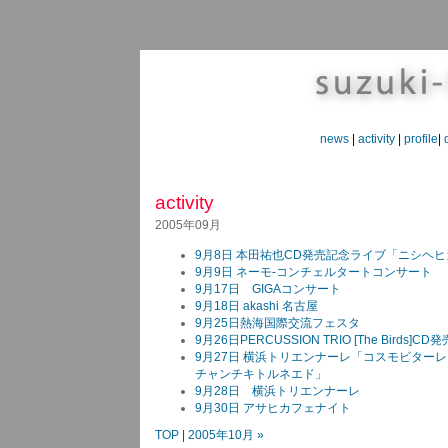
news
|
activity
|
profile
|
activity
2005年09月
9月8日 本田祐也CD発売記念ライブ「ニシヘ
9月9日 ネーモ-コンチェルタートコンサート
9月17日 GIGAコンサート
9月18日 akashi 名古屋
9月25日熱海国際交流フェスタ
9月26日PERCUSSION TRIO [The Birds
9月27日 横浜トリエンナーレ「コスモビター
チャンチキトルネエド」
9月28日 横浜トリエンナーレ
9月30日 アサヒカフェナイト
TOP
|
2005年10月 »