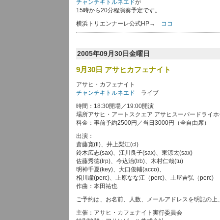
チャンチキトルネエド
が
15時から20分程演奏予定です。
横浜トリエンナーレ公式HP→
ココ
2005年09月30日金曜日
9月30日 アサヒカフェナイト
アサヒ・カフェナイト
チャンチキトルネエド
ライブ
時間：18:30開場／19:00開演
場所アサヒ・アートスクエア アサヒスーパードライホ
料金：事前予約2500円／当日3000円（全自由席）
出演：
斎藤寛(fl)、井上梨江(cl)
鈴木広志(sax)、江川良子(sax)、東涼太(sax)
佐藤秀徳(trp)、今込治(trb)、木村仁哉(tu)
明神千夏(key)、大口俊輔(acco)、
相川瞳(perc)、上原なな江（perc)、土屋吉弘（perc)
作曲：本田祐也
ご予約は、お名前、人数、メールアドレスを明記の上、 abc4
主催：アサヒ・カフェナイト実行委員会