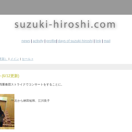
news
|
activity
|
profile
|
days of suzuki-hiroshi
|
link
|
mail
日更新）
|
メイン
|
セール »
6/12更新)
ン四重奏団ストライクでコンサートをすることに。
左から林田祐和、江川良子