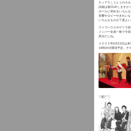
ティアラこうとうの小ホ
詳細は後日UPしますが
ホールに求めるいろんな
音響やロビーやきれいな
いろんなものが丁度よい
ライブハウスやゲリラ的
メンバー全員一致で今回
原点だしね。
２００５年8月23日は
19時30分開演予定。チ