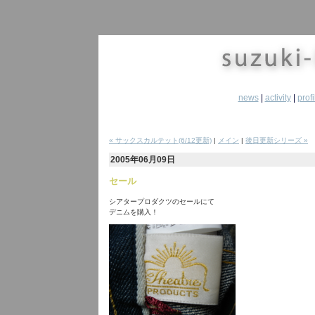
news
|
activity
|
profi
« サックスカルテット(6/12更新)
|
メイン
|
後日更新シリーズ »
2005年06月09日
セール
シアタープロダクツのセールにて
デニムを購入！