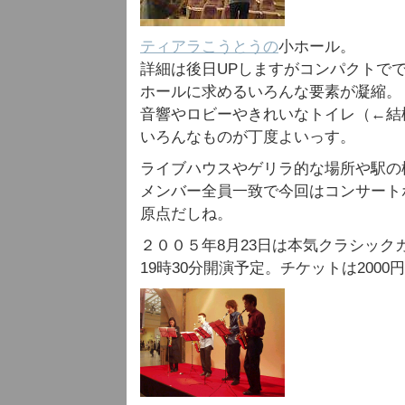
ティアラこうとうの
小ホール。
詳細は後日UPしますがコンパクトで
ホールに求めるいろんな要素が凝縮。
音響やロビーやきれいなトイレ（←結
いろんなものが丁度よいっす。
ライブハウスやゲリラ的な場所や駅の
メンバー全員一致で今回はコンサート
原点だしね。
２００５年8月23日は本気クラシック
19時30分開演予定。チケットは2000