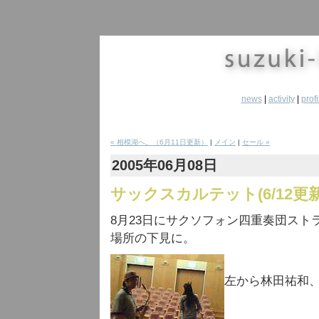
news
|
activity
|
profi
« 相模湖へ。（6月11日更新）
|
メイン
|
セール »
2005年06月08日
サックスカルテット(6/12更新
8月23日にサクソフォン四重奏団ス
場所の下見に。
左から林田祐和