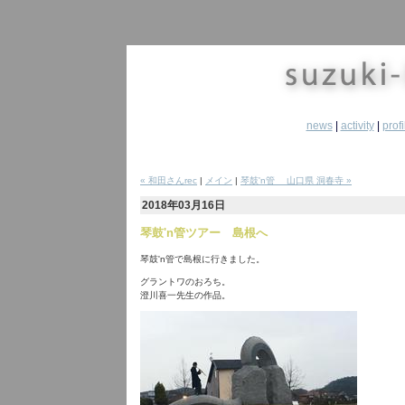
news
|
activity
|
profi
« 和田さんrec
|
メイン
|
琴鼓'n管 山口県 洞春寺 »
2018年03月16日
琴鼓'n管ツアー 島根へ
琴鼓'n管で島根に行きました。
グラントワのおろち。
澄川喜一先生の作品。