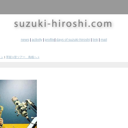
news
|
activity
|
profile
|
days of suzuki-hiroshi
|
link
|
mail
イン
|
琴鼓'n管ツアー 島根へ »