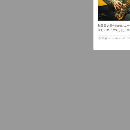
和田貴史氏作曲のレコー
珍しいマイクでした。高
投稿者 suzuki-hiroshi 