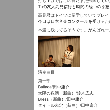
打ち上げではこの日たまた帰国してい
Tpの友人高見信行と時間の経つのを
高見君はドイツに留学していてプレイ
今日は日本音楽コンクールを受けるた
本選に残ってるそうです。がんばれー
演奏曲目
第一部
Ballade/田中庸介
太陽の数滴（新曲）/鈴木広志
Bress（新曲）/田中庸介
タイトル未定（新曲）/田中庸介