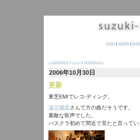
news
|
activity
|
profi
« 2006年09月
|
メイン
|
2006年11月 »
2006年10月30日
更新
東芝EMIでレコ-ディング。
湯川潮音
さんて方の曲だそうです。
素敵な歌声でした。
バスクラ初めて間近で見たと言ってい