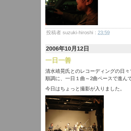
投稿者 suzuki-hiroshi :
23:59
2006年10月12日
一日一善
清水靖晃氏とのレコーディングの日々
順調に、一日１曲～2曲ペースで進ん
今日はちょっと撮影が入りました。