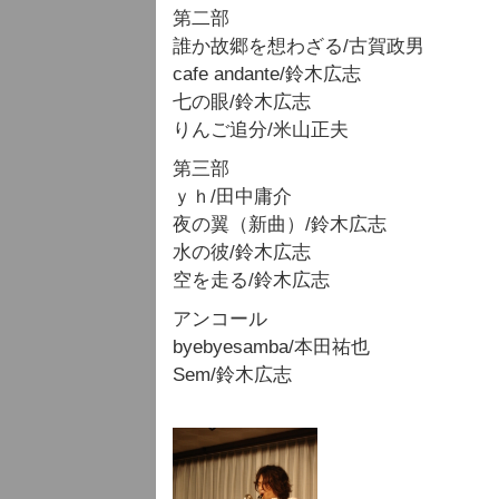
第二部
誰か故郷を想わざる/古賀政男
cafe andante/鈴木広志
七の眼/鈴木広志
りんご追分/米山正夫
第三部
ｙｈ/田中庸介
夜の翼（新曲）/鈴木広志
水の彼/鈴木広志
空を走る/鈴木広志
アンコール
byebyesamba/本田祐也
Sem/鈴木広志