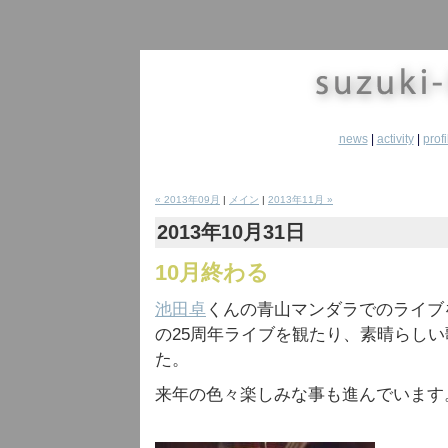
news
|
activity
|
profi
« 2013年09月
|
メイン
|
2013年11月 »
2013年10月31日
10月終わる
池田卓
くんの青山マンダラでのライブ
の25周年ライブを観たり、素晴らしい
た。
来年の色々楽しみな事も進んでいます