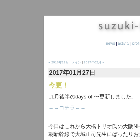
news
|
activity
|
profi
« 2016年12月
|
メイン
|
2017年02月 »
2017年01月27日
今更！
11月後半のdays of 〜更新しました。
→→コチラ←←
今日はこれから大橋トリオ氏の大阪N
朝新幹線で大城正司先生にばったりお